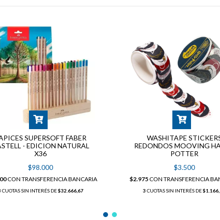
APICES SUPERSOFT FABER
WASHITAPE STICKER
STELL - EDICION NATURAL
REDONDOS MOOVING H
X36
POTTER
$98.000
$3.500
300
CON
TRANSFERENCIA BANCARIA
$2.975
CON
TRANSFERENCIA BA
3
CUOTAS SIN INTERÉS DE
$32.666,67
3
CUOTAS SIN INTERÉS DE
$1.166