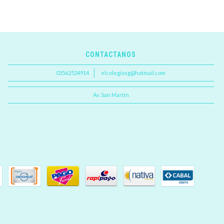
CONTACTANOS
03562524914
elcolegiosg@hotmail.com
Av. San Martín