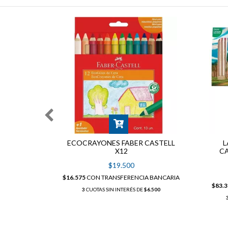
COLORES
ECOCRAYONES FABER CASTELL
L
X12
CA
$19.500
 BANCARIA
$16.575
CON
TRANSFERENCIA BANCARIA
1.300
$83.
3
CUOTAS SIN INTERÉS DE
$6.500