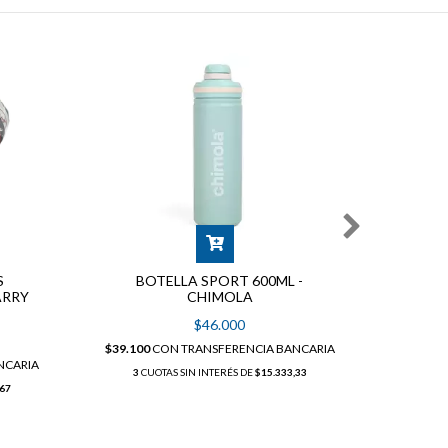
T
PL
S
BOTELLA SPORT 600ML -
ARRY
CHIMOLA
$21.675
$46.000
3
C
$39.100
CON
TRANSFERENCIA BANCARIA
NCARIA
3
CUOTAS SIN INTERÉS DE
$15.333,33
,67