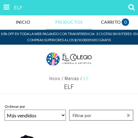
ELF
INICIO
PRODUCTOS
CARRITO
0
10% OFF EN TODA LA WEB PAGANDO CON TRANSFERENCIA- 3 CUOTAS SIN INTERES- EN
COMPRAS SUPERIORES A LOS $150.000 ENVIO GRATIS
Inicio
/
Marcas
/
Elf
ELF
Ordenar por
Filtrar por