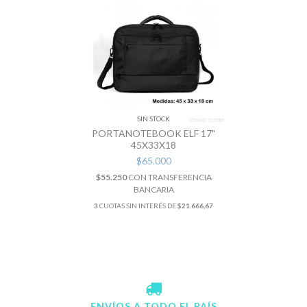
SIN STOCK
PORTANOTEBOOK ELF 17"
45X33X18
$65.000
$55.250
CON
TRANSFERENCIA
BANCARIA
3
CUOTAS SIN INTERÉS DE
$21.666,67
ENVÍOS A TODO EL PAÍS