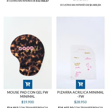
3
CUOTAS SIN INTERÉS DE
$12.066,67
3
CUOTAS SIN INTERÉS DE
$1.433,33
MOUSE PAD CON GEL FW
PIZARRA ACRILICA MINIMAL
MINIMAL
- FW
$19.900
$28.950
$16.915
CON
TRANSFERENCIA
$24.607,50
CON
TRANSFERENCIA