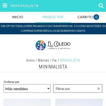
MINIMALISTA
INICIO
PRODUCTOS
CARRITO
0
10% OFF EN TODA LA WEB PAGANDO CON TRANSFERENCIA- 3 CUOTAS SIN INTERES- EN
COMPRAS SUPERIORES A LOS $150.000 ENVIO GRATIS
Inicio
/
Marcas
/
Fw
/
MINIMALISTA
MINIMALISTA
Ordenar por
Filtrar por