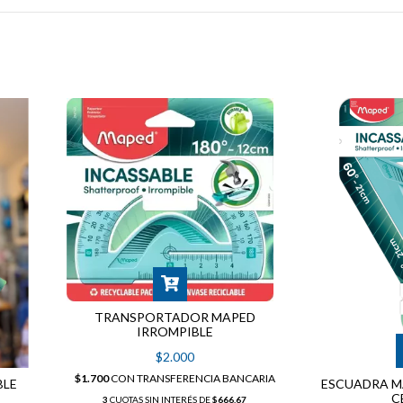
TRANSPORTADOR MAPED
IRROMPIBLE
$2.000
$1.700
CON
TRANSFERENCIA BANCARIA
BLE
ESCUADRA M
C
3
CUOTAS SIN INTERÉS DE
$666,67