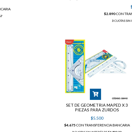
NCARIA
$2.890
CON
TRA
67
3
CUOTAS SIN 
SET DE GEOMETRIA MAPED X 3
PIEZAS PARA ZURDOS
$5.500
$4.675
CON
TRANSFERENCIA BANCARIA