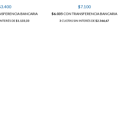
$3.400
$7.100
NSFERENCIA BANCARIA
$6.035
CON
TRANSFERENCIA BANCARIA
INTERÉS DE
$1.133,33
3
CUOTAS SIN INTERÉS DE
$2.366,67