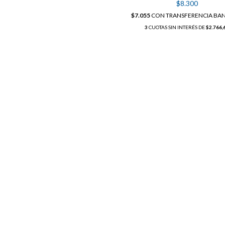
$8.300
$7.055
CON
TRANSFERENCIA BA
3
CUOTAS SIN INTERÉS DE
$2.766,