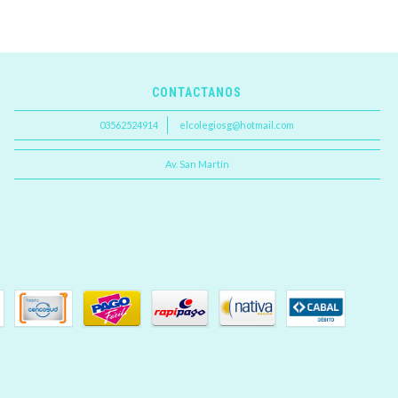
CONTACTANOS
03562524914
elcolegiosg@hotmail.com
Av. San Martín