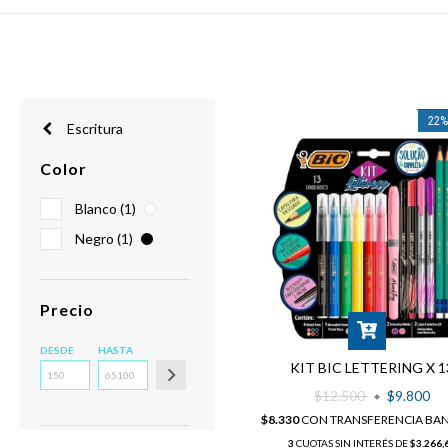
22
Escritura
Color
Blanco (1)
Negro (1)
Precio
DESDE
HASTA
KIT BIC LETTERING X 1
$12.500
$9.800
$8.330
CON
TRANSFERENCIA BA
3
CUOTAS SIN INTERÉS DE
$3.266,