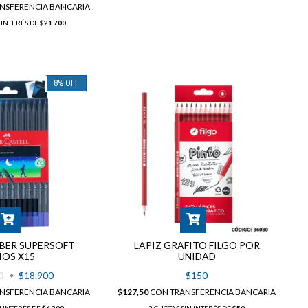
NSFERENCIA BANCARIA
 INTERÉS DE
$21.700
8
%
OFF
ABER SUPERSOFT
LAPIZ GRAFITO FILGO POR
IOS X15
UNIDAD
00
$18.900
$150
NSFERENCIA BANCARIA
$127,50
CON
TRANSFERENCIA BANCARIA