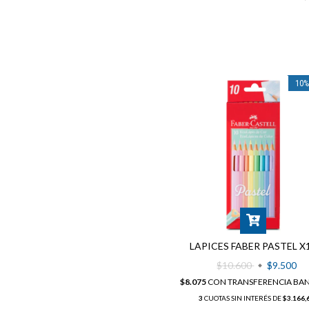
10
LAPICES FABER PASTEL X
$10.600
$9.500
$8.075
CON
TRANSFERENCIA BA
3
CUOTAS SIN INTERÉS DE
$3.166,