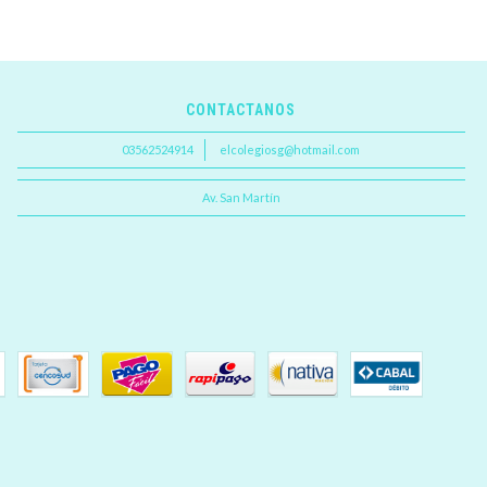
CONTACTANOS
03562524914
elcolegiosg@hotmail.com
Av. San Martín