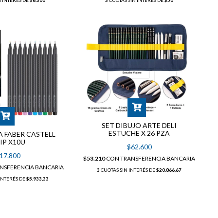
N INTERÉS DE
$6.300
3
CUOTAS SIN INTERÉS DE
$50
SET DIBUJO ARTE DELI
ESTUCHE X 26 PZA
A FABER CASTELL
IP X10U
$62.600
17.800
$53.210
CON
TRANSFERENCIA BANCARIA
NSFERENCIA BANCARIA
3
CUOTAS SIN INTERÉS DE
$20.866,67
INTERÉS DE
$5.933,33