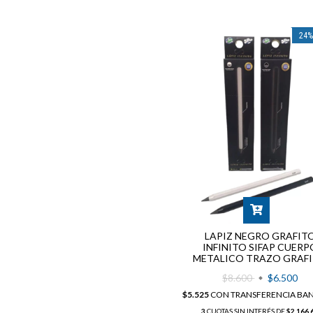
24
LAPIZ NEGRO GRAFIT
INFINITO SIFAP CUERP
METALICO TRAZO GRAF
$8.600
$6.500
$5.525
CON
TRANSFERENCIA BA
3
CUOTAS SIN INTERÉS DE
$2.166,