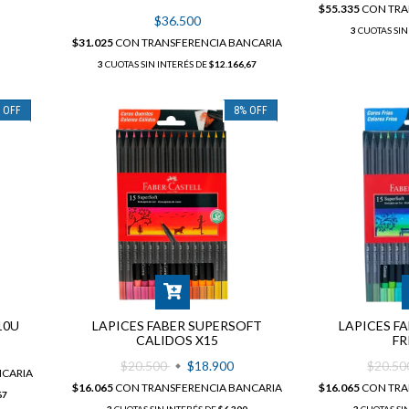
$55.335
CON
TRA
$36.500
3
CUOTAS SIN
$31.025
CON
TRANSFERENCIA BANCARIA
3
CUOTAS SIN INTERÉS DE
$12.166,67
%
OFF
8
%
OFF
10U
LAPICES FABER SUPERSOFT
LAPICES F
CALIDOS X15
FR
$20.500
$18.900
$20.5
NCARIA
$16.065
CON
TRANSFERENCIA BANCARIA
$16.065
CON
TRA
67