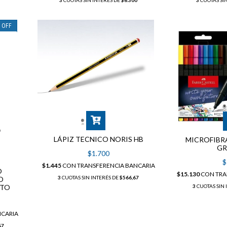
3
CUOTAS SIN INTERÉS DE
$6.300
3
CUOTAS SI
%
OFF
LÁPIZ TECNICO NORIS HB
MICROFIBR
GR
$1.700
$
$1.445
CON
TRANSFERENCIA BANCARIA
O
$15.130
CON
TRA
3
CUOTAS SIN INTERÉS DE
$566,67
O
ITO
3
CUOTAS SIN 
NCARIA
67