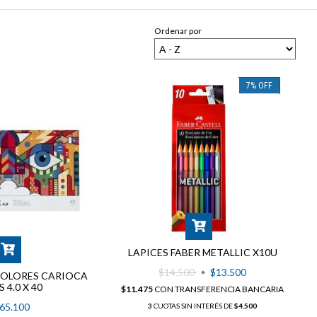
Ordenar por
7
%
OFF
LAPICES FABER METALLIC X10U
$14.500
$13.500
COLORES CARIOCA
 4.0 X 40
$11.475
CON
TRANSFERENCIA BANCARIA
65.100
3
CUOTAS SIN INTERÉS DE
$4.500