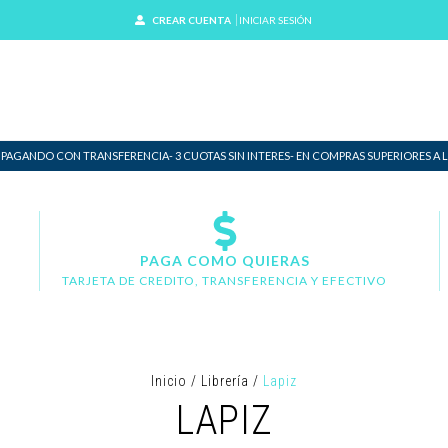
CREAR CUENTA
INICIAR SESIÓN
 PAGANDO CON TRANSFERENCIA- 3 CUOTAS SIN INTERES- EN COMPRAS SUPERIORES A LO
PAGA COMO QUIERAS
TARJETA DE CREDITO, TRANSFERENCIA Y EFECTIVO
Inicio
/
Librería
/
Lapiz
LAPIZ