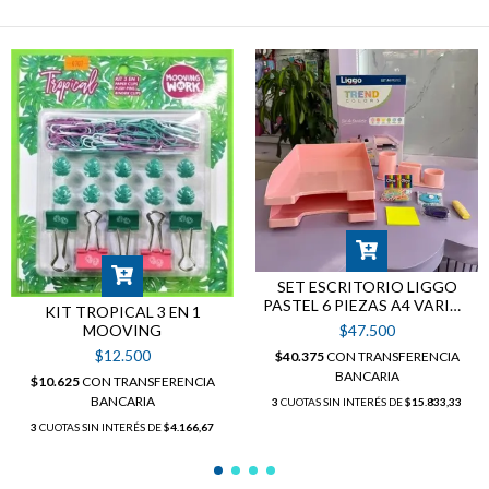
SET ESCRITORIO LIGGO
PASTEL 6 PIEZAS A4 VARIOS
KIT TROPICAL 3 EN 1
COLORES
$47.500
MOOVING
$12.500
$40.375
CON
TRANSFERENCIA
BANCARIA
$10.625
CON
TRANSFERENCIA
BANCARIA
3
CUOTAS SIN INTERÉS DE
$15.833,33
3
CUOTAS SIN INTERÉS DE
$4.166,67