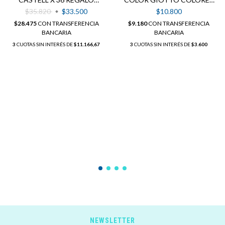
SACAPUNTAS
PASTEL X6
$35.820
$33.500
$10.800
$28.475
CON
TRANSFERENCIA
$9.180
CON
TRANSFERENCIA
BANCARIA
BANCARIA
3
CUOTAS SIN INTERÉS DE
$11.166,67
3
CUOTAS SIN INTERÉS DE
$3.600
NEWSLETTER