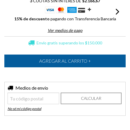
3
CUOTAS SIN INTERÉS DE
$2.166,67
15% de descuento
pagando con Transferencia Bancaria
Ver medios de pago
Envío gratis
superando los
$150.000
Entregas para el CP:
Medios de envío
CAMBIAR CP
CALCULAR
No sé mi código postal