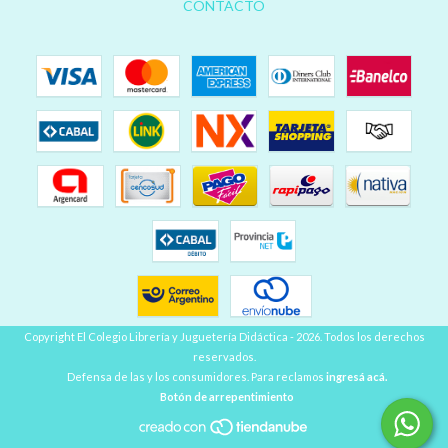
CONTACTO
Copyright El Colegio Librería y Juguetería Didáctica - 2026. Todos los derechos
reservados.
Defensa de las y los consumidores. Para reclamos
ingresá acá.
Botón de arrepentimiento