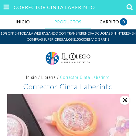
CORRECTOR CINTA LABERINTO
INICIO
PRODUCTOS
CARRITO
0
10% OFF EN TODA LA WEB PAGANDO CON TRANSFERENCIA- 3 CUOTAS SIN INTERES- EN
COMPRAS SUPERIORES A LOS $150.000 ENVIO GRATIS
Inicio
/
Librería
/
Corrector Cinta Laberinto
Corrector Cinta Laberinto